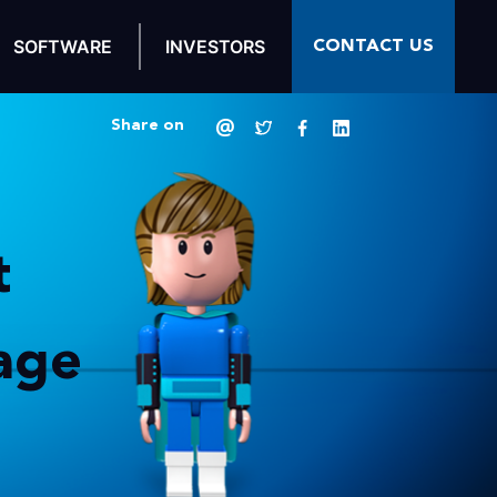
CONTACT US
SOFTWARE
INVESTORS
Share on
t
age