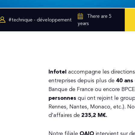
There are 5
#technique - développement
years
Infotel
accompagne les directions
entreprises depuis plus de
40 ans
Banque de France ou encore BPCE…
personnes
qui ont rejoint le group
Rennes, Nantes, Monaco, etc.). Nou
d’affaires de
235,2 M€.
Notre filiale
OAIO
intervient sur 