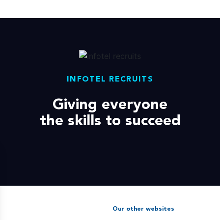
INFOTEL RECRUITS
Giving everyone
the skills to succeed
Our other websites