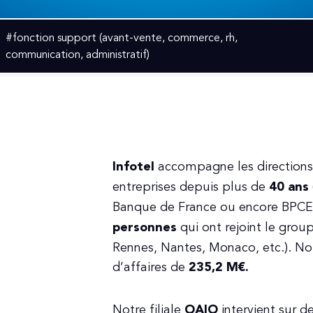
#fonction support (avant-vente, commerce, rh,
communication, administratif)
Infotel
accompagne les directions
entreprises depuis plus de
40 ans
Banque de France ou encore BPCE…
personnes
qui ont rejoint le group
Rennes, Nantes, Monaco, etc.). Nou
d’affaires de
235,2 M€.
Notre filiale
OAIO
intervient sur 