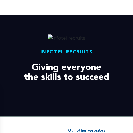
INFOTEL RECRUITS
Giving everyone
the skills to succeed
Our other websites