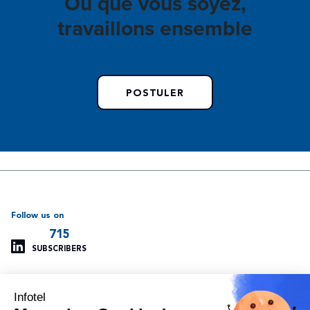
Où que vous soyez,
travaillons ensemble
POSTULER
Follow us on
715
SUBSCRIBERS
Infotel
Support
Our other websites