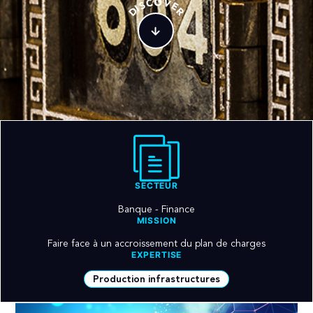
O
C
V
S
E
I
D
R
SECTEUR
Banque - Finance
MISSION
Faire face à un accroissement du plan de charges
EXPERTISE
Production infrastructures